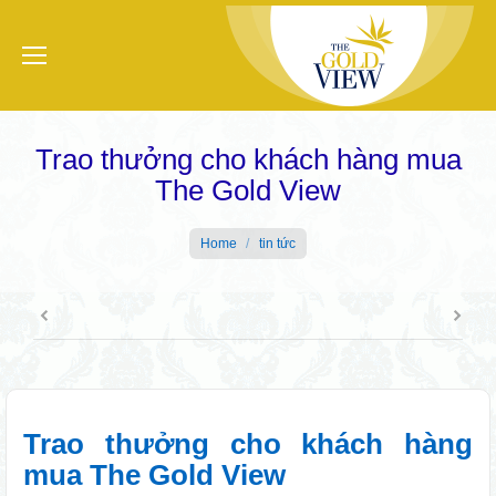
Trao thưởng cho khách hàng mua
The Gold View
You are here:
Home
tin tức
Trao thưởng cho khách hàng
mua The Gold View