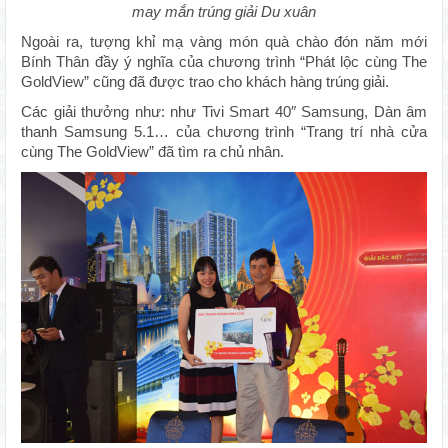
may mắn trúng giải Du xuân
Ngoài ra, tượng khỉ mạ vàng món quà chào đón năm mới
Bính Thân đầy ý nghĩa của chương trình “Phát lộc cùng The
GoldView” cũng đã được trao cho khách hàng trúng giải.
Các giải thưởng như: như Tivi Smart 40″ Samsung, Dàn âm
thanh Samsung 5.1… của chương trình “Trang trí nhà cửa
cùng The GoldView” đã tìm ra chủ nhân.