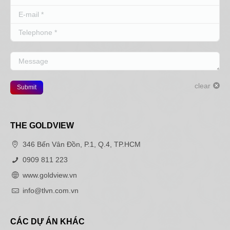
E-mail *
Telephone *
Message
clear
Submit
THE GOLDVIEW
346 Bến Vân Đồn, P.1, Q.4, TP.HCM
0909 811 223
www.goldview.vn
info@tlvn.com.vn
CÁC DỰ ÁN KHÁC