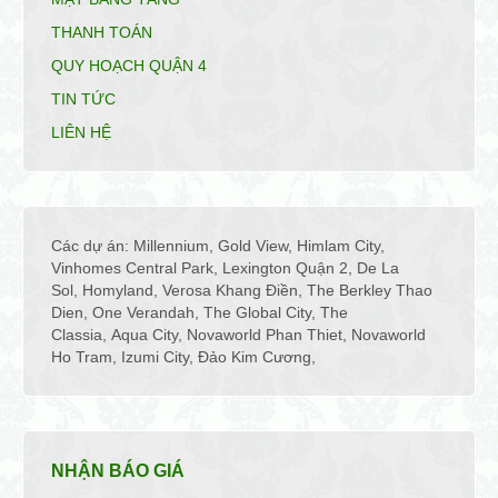
THANH TOÁN
QUY HOẠCH QUẬN 4
TIN TỨC
LIÊN HỆ
Các dự án:
Millennium
,
Gold View
,
Himlam City
,
Vinhomes Central Park
,
Lexington Quận 2
,
De La
Sol
,
Homyland
,
Verosa Khang Điền
,
The Berkley Thao
Dien
,
One Verandah
,
The Global City
,
The
Classia
,
Aqua City
,
Novaworld Phan Thiet
,
Novaworld
Ho Tram
,
Izumi City
,
Đảo Kim Cương
,
NHẬN BÁO GIÁ