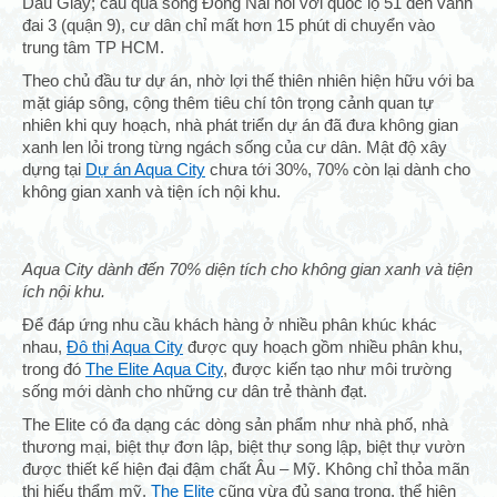
Dầu Giây; cầu qua sông Đồng Nai nối với quốc lộ 51 đến vành
đai 3 (quận 9), cư dân chỉ mất hơn 15 phút di chuyển vào
trung tâm TP HCM.
Theo chủ đầu tư dự án, nhờ lợi thế thiên nhiên hiện hữu với ba
mặt giáp sông, cộng thêm tiêu chí tôn trọng cảnh quan tự
nhiên khi quy hoạch, nhà phát triển dự án đã đưa không gian
xanh len lỏi trong từng ngách sống của cư dân. Mật độ xây
dựng tại
Dự án Aqua City
chưa tới 30%, 70% còn lại dành cho
không gian xanh và tiện ích nội khu.
Aqua City dành đến 70% diện tích cho không gian xanh và tiện
ích nội khu.
Để đáp ứng nhu cầu khách hàng ở nhiều phân khúc khác
nhau,
Đô thị Aqua City
được quy hoạch gồm nhiều phân khu,
trong đó
The Elite Aqua City
, được kiến tạo như môi trường
sống mới dành cho những cư dân trẻ thành đạt.
The Elite có đa dạng các dòng sản phẩm như nhà phố, nhà
thương mại, biệt thự đơn lập, biệt thự song lập, biệt thự vườn
được thiết kế hiện đại đậm chất Âu – Mỹ. Không chỉ thỏa mãn
thị hiếu thẩm mỹ,
The Elite
cũng vừa đủ sang trọng, thể hiện