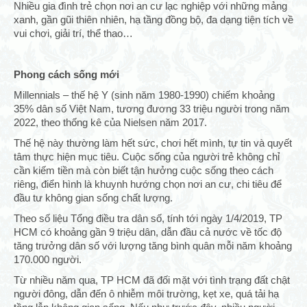
Nhiều gia đình trẻ chọn nơi an cư lạc nghiệp với những mảng
xanh, gần gũi thiên nhiên, hạ tầng đồng bộ, đa dạng tiện tích về
vui chơi, giải trí, thể thao…
Phong cách sống mới
Millennials – thế hệ Y (sinh năm 1980-1990) chiếm khoảng
35% dân số Việt Nam, tương đương 33 triệu người trong năm
2022, theo thống kê của Nielsen năm 2017.
Thế hệ này thường làm hết sức, chơi hết mình, tự tin và quyết
tâm thực hiện mục tiêu. Cuộc sống của người trẻ không chỉ
cần kiếm tiền mà còn biết tận hưởng cuộc sống theo cách
riêng, điển hình là khuynh hướng chọn nơi an cư, chi tiêu để
đầu tư không gian sống chất lượng.
Theo số liệu Tổng điều tra dân số, tính tới ngày 1/4/2019, TP
HCM có khoảng gần 9 triệu dân, dẫn đầu cả nước về tốc độ
tăng trưởng dân số với lượng tăng bình quân mỗi năm khoảng
170.000 người.
Từ nhiều năm qua, TP HCM đã đối mặt với tình trạng đất chật
người đông, dẫn đến ô nhiễm môi trường, kẹt xe, quá tải hạ