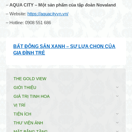
–
AQUA CITY – Một sản phẩm của tập đoàn Novaland
– Website:
https://aquacityvn.vn/
– Hotline: 0908 551 686
BẤT ĐỘNG SẢN XANH – SỰ LỰA CHỌN CỦA
GIA ĐÌNH TRẺ
THE GOLD VIEW
GIỚI THIỆU
GIÁ TRỊ TINH HOA
VỊ TRÍ
TIỆN ÍCH
THƯ VIỆN ẢNH
MẶT BẰNG TẦNG