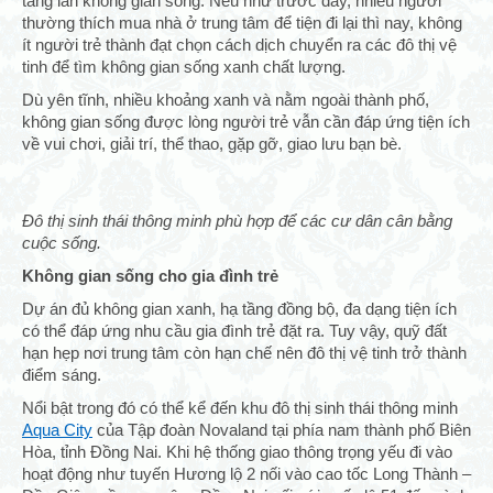
tầng lẫn không gian sống. Nếu như trước đây, nhiều người
thường thích mua nhà ở trung tâm để tiện đi lại thì nay, không
ít người trẻ thành đạt chọn cách dịch chuyển ra các đô thị vệ
tinh để tìm không gian sống xanh chất lượng.
Dù yên tĩnh, nhiều khoảng xanh và nằm ngoài thành phố,
không gian sống được lòng người trẻ vẫn cần đáp ứng tiện ích
về vui chơi, giải trí, thể thao, gặp gỡ, giao lưu bạn bè.
Đô thị sinh thái thông minh phù hợp để các cư dân cân bằng
cuộc sống.
Không gian sống cho gia đình trẻ
Dự án đủ không gian xanh, hạ tầng đồng bộ, đa dạng tiện ích
có thể đáp ứng nhu cầu gia đình trẻ đặt ra. Tuy vậy, quỹ đất
hạn hẹp nơi trung tâm còn hạn chế nên đô thị vệ tinh trở thành
điểm sáng.
Nổi bật trong đó có thể kể đến khu đô thị sinh thái thông minh
Aqua City
của Tập đoàn Novaland tại phía nam thành phố Biên
Hòa, tỉnh Đồng Nai. Khi hệ thống giao thông trọng yếu đi vào
hoạt động như tuyến Hương lộ 2 nối vào cao tốc Long Thành –