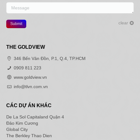
Message
clear
Submit
THE GOLDVIEW
346 Bến Vân Đồn, P.1, Q.4, TP.HCM
0909 811 223
www.goldview.vn
info@tlvn.com.vn
CÁC DỰ ÁN KHÁC
De La Sol Capitaland Quận 4
Đảo Kim Cương
Global City
The Berkley Thao Dien