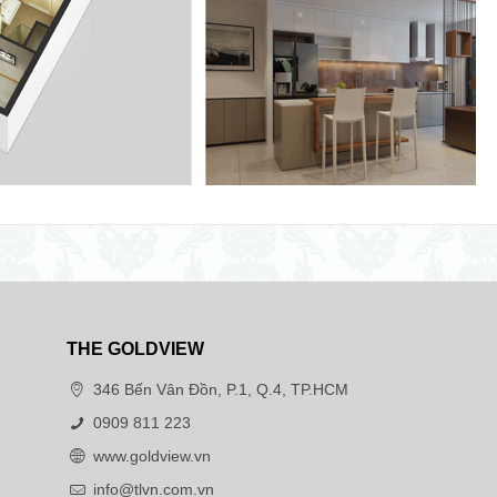
THE GOLDVIEW
346 Bến Vân Đồn, P.1, Q.4, TP.HCM
0909 811 223
www.goldview.vn
info@tlvn.com.vn