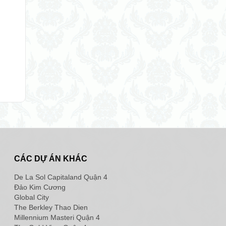
CÁC DỰ ÁN KHÁC
De La Sol Capitaland Quận 4
Đảo Kim Cương
Global City
The Berkley Thao Dien
Millennium Masteri Quận 4