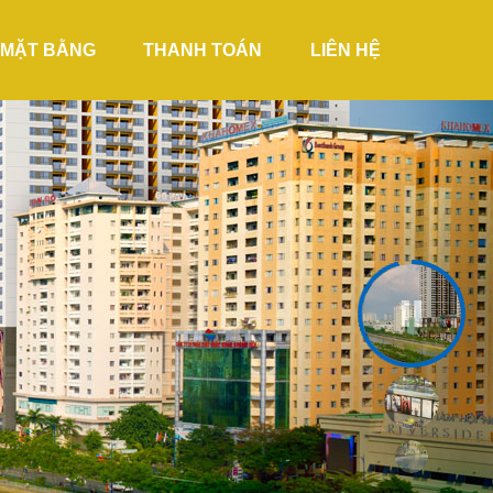
MẶT BẰNG
THANH TOÁN
LIÊN HỆ