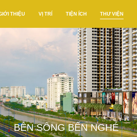
GIỚI THIỆU
VỊ TRÍ
TIỆN ÍCH
THƯ VIỆN
5 TẦNG THƯƠNG MẠI