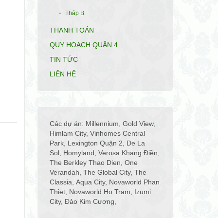
Tháp B
THANH TOÁN
QUY HOẠCH QUẬN 4
TIN TỨC
LIÊN HỆ
Các dự án:
Millennium
,
Gold View
,
Himlam City
,
Vinhomes Central
Park
,
Lexington Quận 2
,
De La
Sol
,
Homyland
,
Verosa Khang Điền
,
The Berkley Thao Dien
,
One
Verandah
,
The Global City
,
The
Classia
,
Aqua City
,
Novaworld Phan
Thiet
,
Novaworld Ho Tram
,
Izumi
City
,
Đảo Kim Cương
,