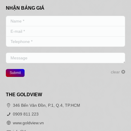
NHẬN BẢNG GIÁ
Name *
E-mail *
Telephone *
Message
clear
Submit
THE GOLDVIEW
346 Bến Vân Đồn, P.1, Q.4, TP.HCM
0909 811 223
www.goldview.vn