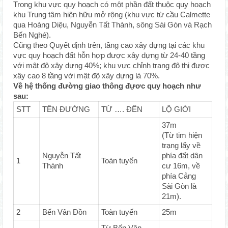
Trong khu vực quy hoạch có một phần đất thuộc quy hoạch
khu Trung tâm hiện hữu mở rộng (khu vực từ cầu Calmette
qua Hoàng Diệu, Nguyễn Tất Thành, sông Sài Gòn và Rạch
Bến Nghé).
Cũng theo Quyết định trên, tầng cao xây dựng tại các khu
vực quy hoạch đất hỗn hợp được xây dựng từ 24-40 tầng
với mật độ xây dựng 40%; khu vực chỉnh trang đô thị được
xây cao 8 tầng với mật độ xây dựng là 70%.
Về hệ thống đường giao thông đựơc quy hoạch như
sau:
STT
TÊN ĐƯỜNG
TỪ …. ĐẾN
LỘ GIỚI
37m
(Từ tim hiện
trạng lấy về
Nguyễn Tất
phía đất dân
1
Toàn tuyến
Thành
cư 16m, về
phía Cảng
Sài Gòn là
21m).
2
Bến Vân Đồn
Toàn tuyến
25m
Từ Bến Vân