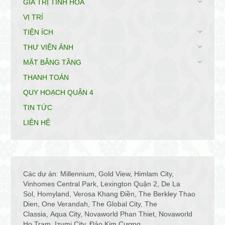
GIÁ TRỊ TINH HOA
VỊ TRÍ
TIỆN ÍCH
THƯ VIỆN ẢNH
MẶT BẰNG TẦNG
THANH TOÁN
QUY HOẠCH QUẬN 4
TIN TỨC
LIÊN HỆ
Các dự án:
Millennium
,
Gold View
,
Himlam City
,
Vinhomes Central Park
,
Lexington Quận 2
,
De La
Sol
,
Homyland
,
Verosa Khang Điền
,
The Berkley Thao
Dien
,
One Verandah
,
The Global City
,
The
Classia
,
Aqua City
,
Novaworld Phan Thiet
,
Novaworld
Ho Tram
,
Izumi City
,
Đảo Kim Cương
,