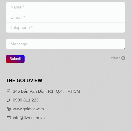
Name *
E-mail *
Telephone *
Message
clear
Submit
THE GOLDVIEW
346 Bến Vân Đồn, P.1, Q.4, TP.HCM
0909 811 223
www.goldview.vn
info@tlvn.com.vn