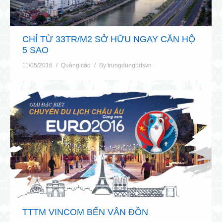
CHỈ TỪ 33TR/M2 SỞ HỮU NGAY CĂN HỘ
5 SAO
11/05/2016
Quảng cáo
By
trungdungbdsvn
TTTM VINCOM BẾN VÂN ĐỒN