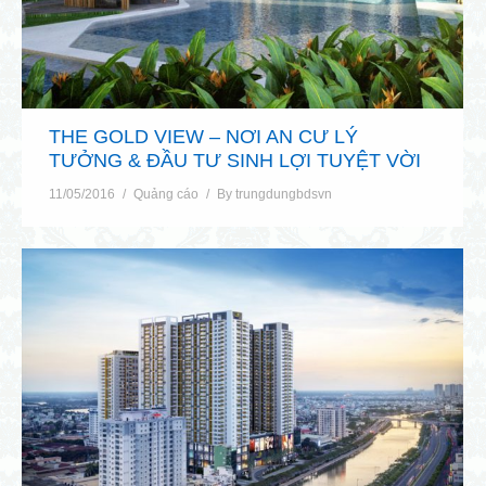
THE GOLD VIEW – NƠI AN CƯ LÝ
TƯỞNG & ĐẦU TƯ SINH LỢI TUYỆT VỜI
11/05/2016
Quảng cáo
By
trungdungbdsvn