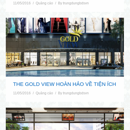
11/05/2016
Quảng cáo
By
trungdungbdsvn
THE GOLD VIEW HOÀN HẢO VỀ TIỆN ÍCH
11/05/2016
Quảng cáo
By
trungdungbdsvn