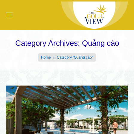
Category Archives:
Quảng cáo
You are here:
Home
Category "Quảng cáo"