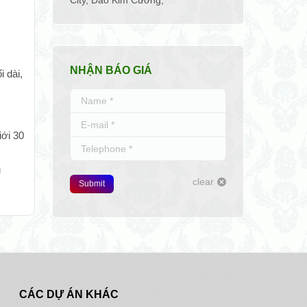
City
,
Đảo Kim Cương
,
NHẬN BÁO GIÁ
 dài,
Name *
E-mail *
,
iới 30
Telephone *
u
clear
Submit
CÁC DỰ ÁN KHÁC