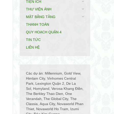
TIỆN ÍCH
THƯ VIỆN ẢNH
MẶT BẰNG TẦNG
THANH TOÁN
QUY HOẠCH QUẬN 4
TIN TỨC
LIÊN HỆ
Các dự án:
Millennium
,
Gold View
,
Himlam City
,
Vinhomes Central
Park
,
Lexington Quận 2
,
De La
Sol
,
Homyland
,
Verosa Khang Điền
,
The Berkley Thao Dien
,
One
Verandah
,
The Global City
,
The
Classia
,
Aqua City
,
Novaworld Phan
Thiet
,
Novaworld Ho Tram
,
Izumi