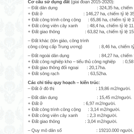
Cơ cấu sử dụng đất
(giai đoạn 2015-2020):
– Đất dân dụng : 324,35 ha, chiếm tỷ 
+ Đất ở : 146,27 ha, chiếm tỷ lệ 35
+ Đất công trình công cộng : 65,86 ha, chiếm tỷ lệ 
+ Đất công viên cây xanh : 48,4 ha, chiếm tỷ lệ 11
+ Đất giao thông : 63,82 ha, chiếm tỷ lệ 15
– Đất khác (tôn giáo, công trình
công cộng cấp Trung ương) : 8,46 ha, chiếm tỷ
– Đất ngoài dân dụng : 84,27 ha, chiếm tỷ 
+ Đất công nghiệp kho – tiểu thủ công nghiệp : 0,58
+ Đất giao thông đối ngoại : 20,17ha.
+ Đất sông rạch : 63,52ha.
Các chỉ tiêu quy hoạch – kiến trúc:
– Đất ở đô thị : 19,86 m2/người.
– Đất dân dụng : 15,45 m2/người.
+ Đất ở : 6,97 m2/người.
+ Đất công trình công cộng : 3,14 m2/người.
+ Đất công viên cây xanh : 2,3 m2/người.
+ Đất giao thông : 3,04 m2/người.
– Quy mô dân số : 19210.000 người.